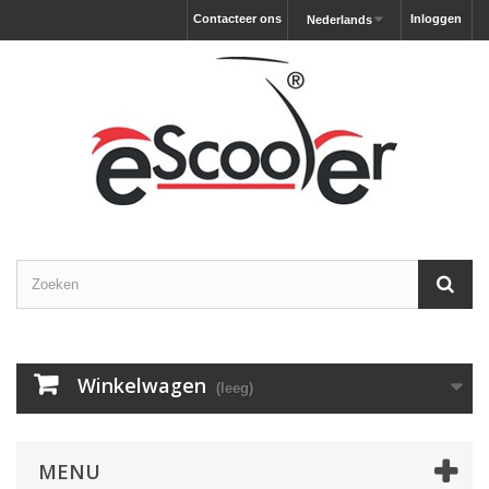
Contacteer ons
Inloggen
Nederlands
Winkelwagen
(leeg)
MENU