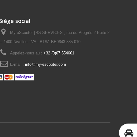
Siège social
My eScooter | 4S SERVICES , rue du Progrès 2 Boite 2
– 1400 Nivelles TVA - BTW: BE0643.885.010
Appelez-nous au :
+32 (0)67 554661
E-mail :
info@my-escooter.com