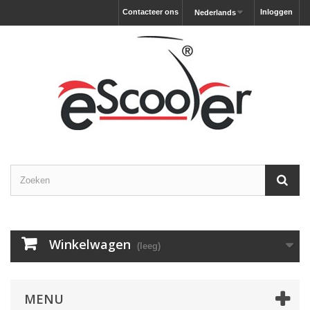
Contacteer ons
Inloggen
Nederlands
Winkelwagen
(leeg)
MENU