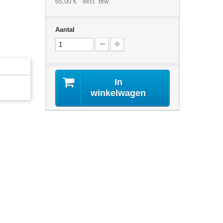
65,00 €
excl. btw
Aantal
In
winkelwagen