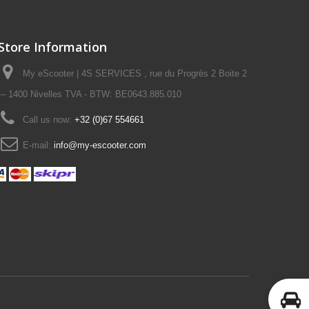
Store Information
My eScooter | 4S SERVICES , rue du Progrès 2 Boite 2
– 1400 Nivelles TVA - BTW: BE0643.885.010
Call us now:
+32 (0)67 554661
E-mail:
info@my-escooter.com