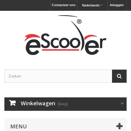
Contacteer ons
Inloggen
Nederlands
Winkelwagen
(leeg)
MENU