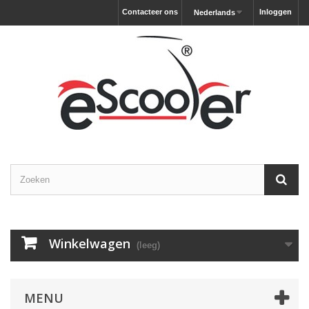
Contacteer ons
Inloggen
Nederlands
Winkelwagen
(leeg)
MENU