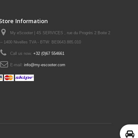
Store Information
My eScooter | 4S SERVICES , rue du Progrès 2 Boite 2
– 1400 Nivelles TVA - BTW: BE0643.885.010
Call us now:
+32 (0)67 554661
E-mail:
info@my-escooter.com