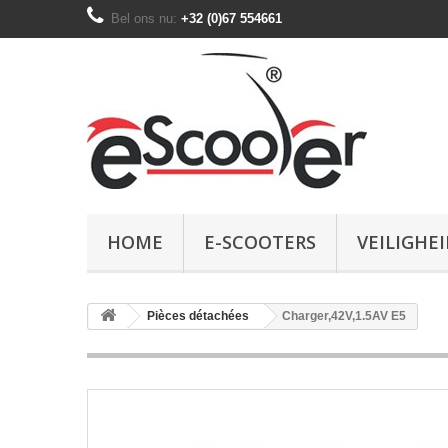
Bel ons nu:
+32 (0)67 554661
HOME
E-SCOOTERS
VEILIGHEI
Pièces détachées
Charger,42V,1.5AV E5