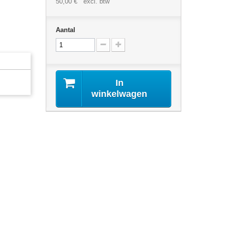
50,00 €
excl. btw
Aantal
In
winkelwagen