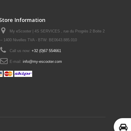
Store Information
My eScooter | 4S SERVICES , rue du Progrès 2 Boite 2
– 1400 Nivelles TVA - BTW: BE0643.885.010
Call us now:
+32 (0)67 554661
E-mail:
info@my-escooter.com