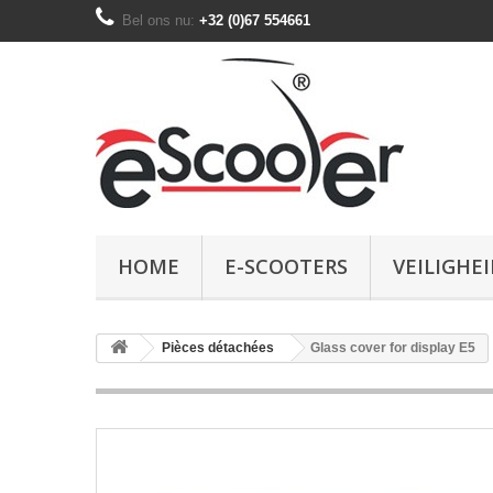
Bel ons nu:
+32 (0)67 554661
HOME
E-SCOOTERS
VEILIGHEI
Pièces détachées
Glass cover for display E5