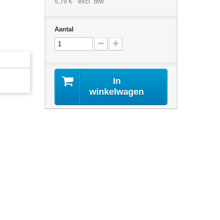
5,79 €
excl. btw
Aantal
In
winkelwagen