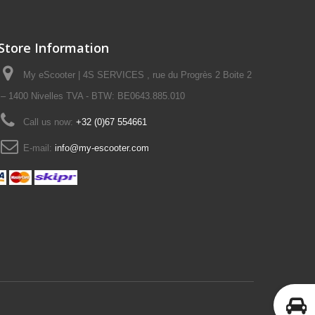
Store Information
My eScooter | 4S SERVICES , rue du Progrès 2 Boite 2
– 1400 Nivelles TVA - BTW: BE0643.885.010
Call us now:
+32 (0)67 554661
E-mail:
info@my-escooter.com