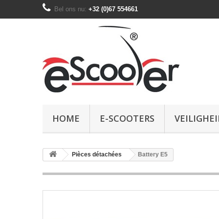
Bel ons nu:
+32 (0)67 554661
HOME
E-SCOOTERS
VEILIGHEI
Pièces détachées
Battery E5