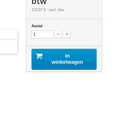
btw
123,97 €
excl. btw
Aantal
In
winkelwagen