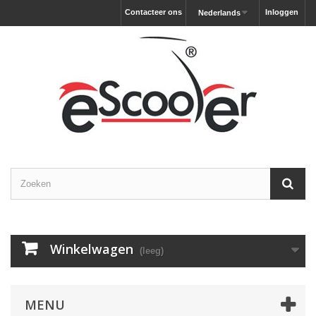
Contacteer ons
Inloggen
Nederlands
Winkelwagen
(leeg)
MENU