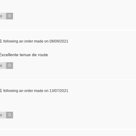
0
No
21
following an order made on 08/09/2021
 Excellente tenue de route
0
No
21
following an order made on 13/07/2021
0
No