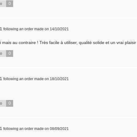
0
No
21
following an order made on 14/10/2021
ais au contraire ! Très facile à utiliser, qualité solide et un vrai plaisi
0
No
21
following an order made on 18/10/2021
0
No
21
following an order made on 08/09/2021