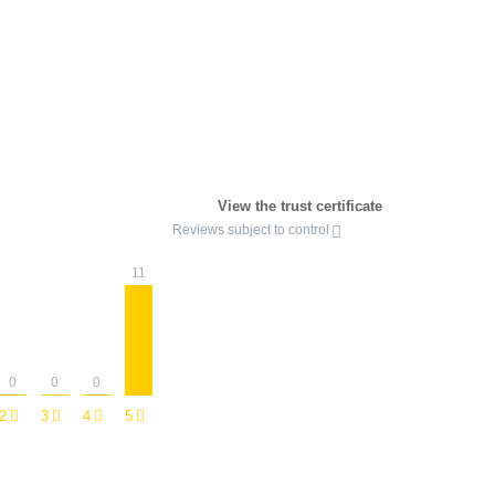
View the trust certificate
Reviews subject to control
11
0
0
0
2
3
4
5