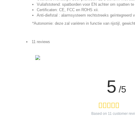
Vuilafstotend: spatborden voor EN achter om spatten te
Certificaten: CE, FCC en ROHS xii.
Anti-diefstal : alarmsysteem rechtstreeks geïntegreerd v
*Autonomie: deze zal variëren in functie van rijstijl, gewi
11 reviews
5
/5
Based on
11
customer rev