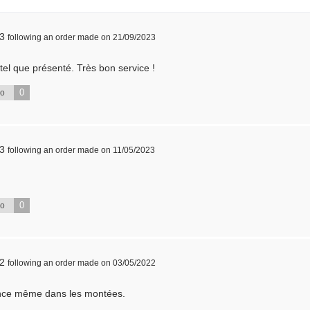
23
following an order made on 21/09/2023
t tel que présenté. Très bon service !
0
No
23
following an order made on 11/05/2023
0
No
22
following an order made on 03/05/2022
ance même dans les montées.