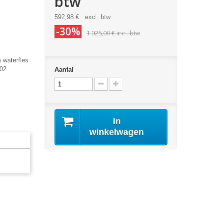
btw
592,98 €
excl. btw
-30%
1 025,00 €
incl. btw
 waterfles
102
Aantal
In
winkelwagen