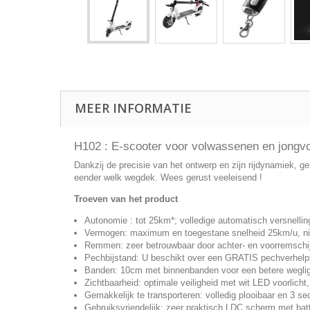
MEER INFORMATIE
H102 : E-scooter voor volwassenen en jongvol
Dankzij de precisie van het ontwerp en zijn rijdynamiek,
eender welk wegdek. Wees gerust veeleisend !
Troeven van het product
Autonomie : tot 25km*; volledige automatisch versnell
Vermogen: maximum en toegestane snelheid 25km/u, nieu
Remmen: zeer betrouwbaar door achter- en voorremschij
Pechbijstand: U beschikt over een GRATIS pechverhelpi
Banden: 10cm met binnenbanden voor een betere weglig
Zichtbaarheid: optimale veiligheid met wit LED voorlicht
Gemakkelijk te transporteren: volledig plooibaar en 3 se
Gebruiksvriendelijk: zeer praktisch LDC scherm met batt