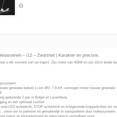
wassenen – i12 – Zwart/wit | Karakter en precisie.
 geniet u elk moment van uw traject. Zijn motor van 450W en zijn 10cm brede
ingssysteem
we generatie batterij Li-ion 48V, 7.8 AH, vermogen motor nieuwe generatie
f
ng gedurende 2 jaar in België en Luxemburg
ging en een optimaal comfort
, rood LED achterlicht, STOP achterlicht en lichtgevende knipperlichten om ve
c., steun om te parkeren en gemakkelijk te transporteren door trolleysysteem
erij-status en kilometerstand en telescopisch verstelbaar stuur