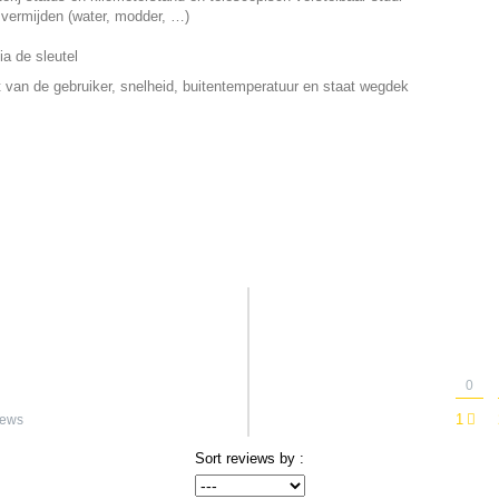
 vermijden (water, modder, …)
ia de sleutel
cht van de gebruiker, snelheid, buitentemperatuur en staat wegdek
0
1
iews
Sort reviews by :