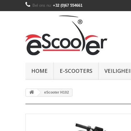
Bel ons nu:
+32 (0)67 554661
HOME
E-SCOOTERS
VEILIGHEI
eScooter H102