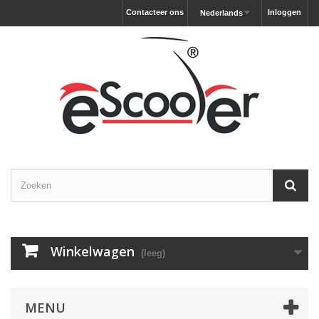
Contacteer ons
Inloggen
Nederlands
Winkelwagen
(leeg)
MENU