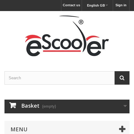
Contact us
Sign in
English GB
Basket
(empty)
MENU