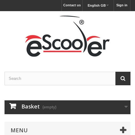
Contact us
Sign in
English GB
Basket
(empty)
MENU