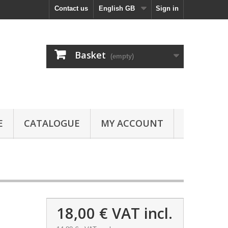
Contact us
English GB
Sign in
Basket
(empty)
E
CATALOGUE
MY ACCOUNT
18,00 €
VAT incl.