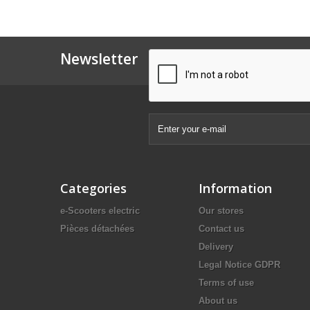
Newsletter
Categories
Information
e-Scooters electric
Our stores
Pièces détachées
Contact us
Delivery
Legal Notice GDPR
Terms of use
About us