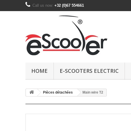
Call us now:
+32 (0)67 554661
HOME
E-SCOOTERS ELECTRIC
Pièces détachées
Main wire T2