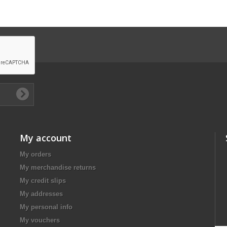
My account
My orders
My merchandise returns
My credit slips
My addresses
My personal info
My vouchers