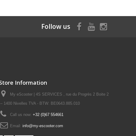
Follow us
Store Information
My eScooter | 4S SERVICES , rue du Progrès 2 Boite 2
– 1400 Nivelles TVA - BTW: BE0643.885.010
Call us now:
+32 (0)67 554661
Email:
info@my-escooter.com