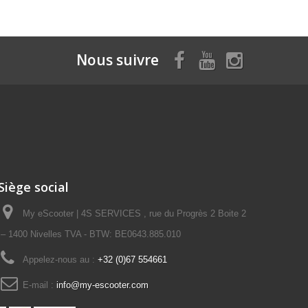
Nous suivre
Siège social
My eScooter | 4S SERVICES , rue du Progrès 2 Boite 2
– 1400 Nivelles TVA - BTW: BE0643.885.010
Appelez-nous au :
+32 (0)67 554661
E-mail :
info@my-escooter.com