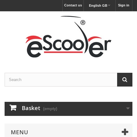
Contact us
Sign in
English GB
Basket
(empty)
MENU