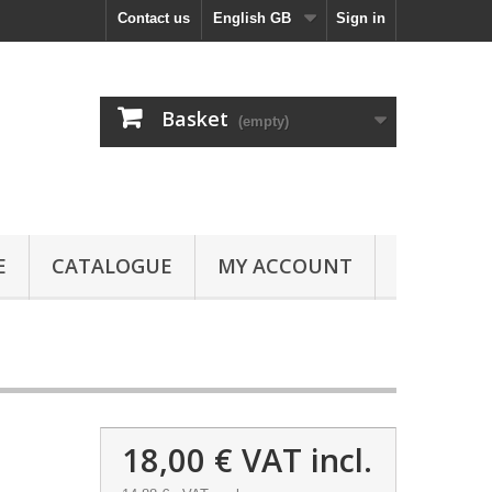
Contact us
English GB
Sign in
Basket
(empty)
E
CATALOGUE
MY ACCOUNT
18,00 €
VAT incl.