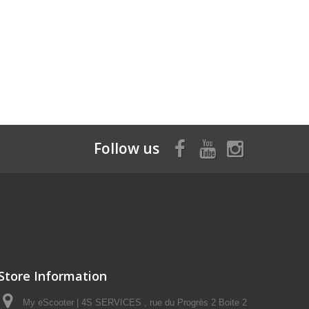
Follow us
Store Information
My eScooter | 4S SERVICES , rue du Progrès 2 Boite 2