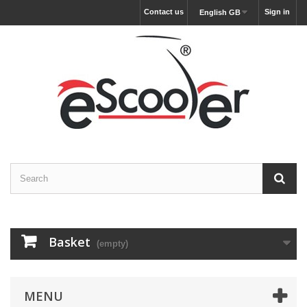
Contact us
Sign in
English GB
Basket
(empty)
MENU