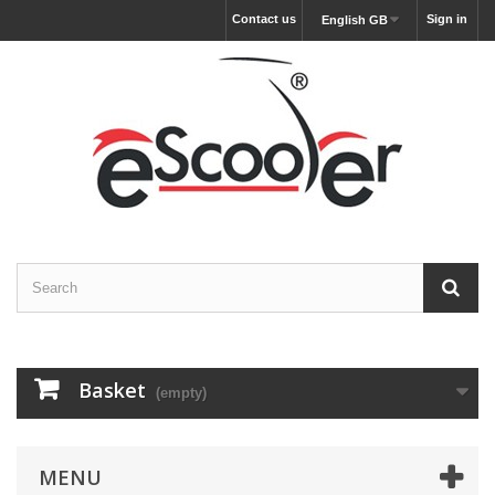
Contact us
Sign in
English GB
Basket
(empty)
MENU