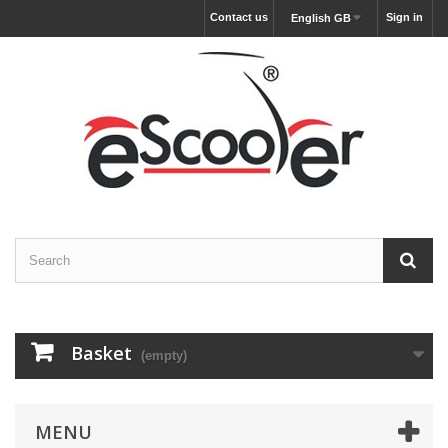
Contact us
Sign in
English GB
Basket
(empty)
MENU