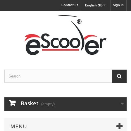
Contact us
Sign in
English GB
Basket
(empty)
MENU