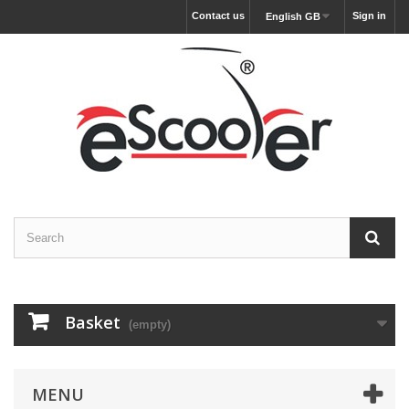
Contact us
Sign in
English GB
Basket
(empty)
MENU