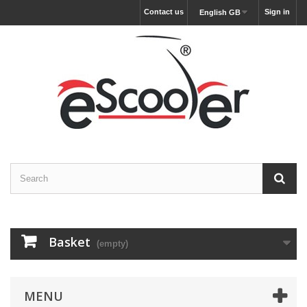
Contact us
Sign in
English GB
Basket
(empty)
MENU