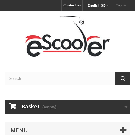
Contact us
Sign in
English GB
Basket
(empty)
MENU