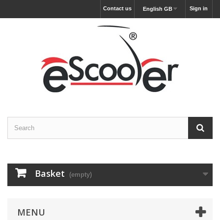
Contact us
Sign in
English GB
Basket
(empty)
MENU