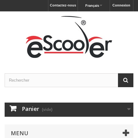
Contactez-nous
Connexion
Français
Panier
(vide)
MENU