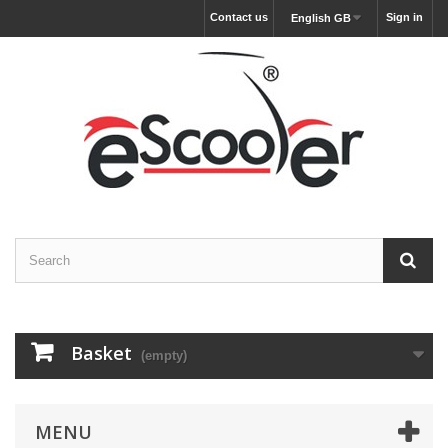
Contact us
Sign in
English GB
Basket
(empty)
MENU