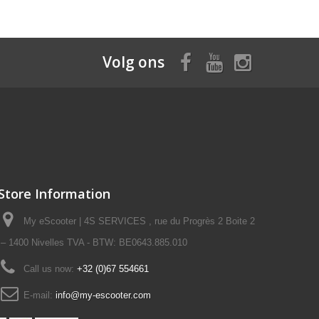
Volg ons
Store Information
My eScooter | 4S SERVICES , rue du Progrès 2 Boite 2
– 1400 Nivelles TVA - BTW: BE0643.885.010
Call us now:
+32 (0)67 554661
E-mail:
info@my-escooter.com