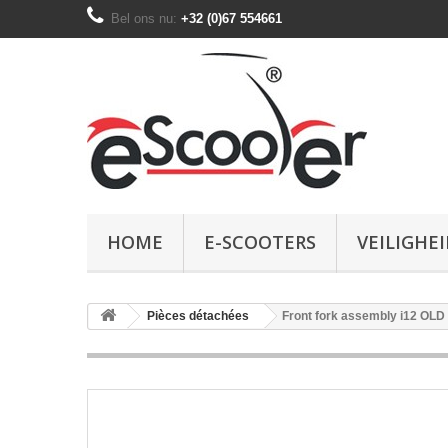
Bel ons nu:
+32 (0)67 554661
HOME
E-SCOOTERS
VEILIGHEI
Pièces détachées
Front fork assembly i12 OLD