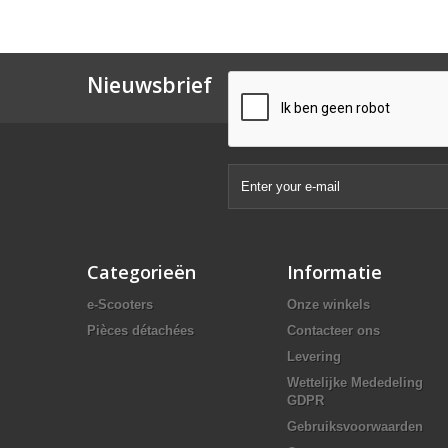
Nieuwsbrief
Categorieën
Informatie
e-Scooters
Onze winkels
Pièces détachées
Contacteer ons
Levering
Wettelijke Mededeling
GDPR
Gebruiksvoorwaarden