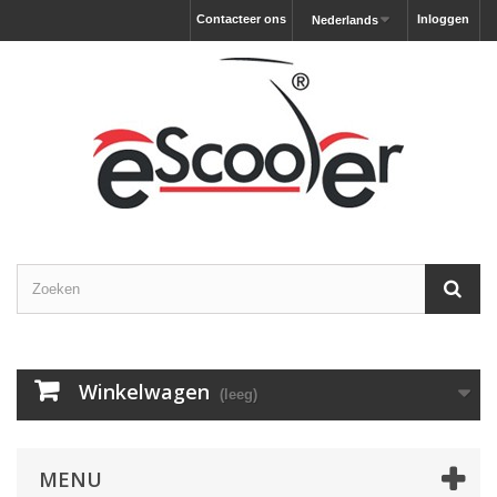
Contacteer ons
Inloggen
Nederlands
Winkelwagen
(leeg)
MENU