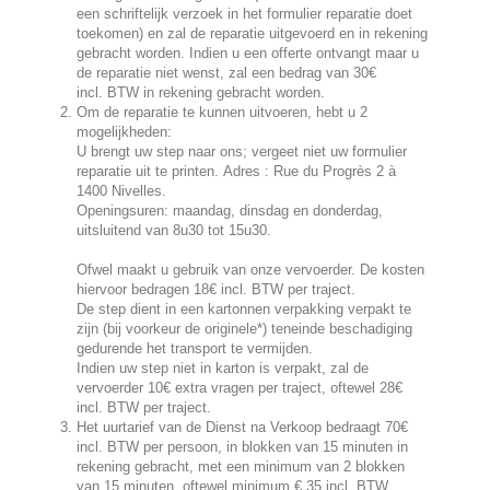
een schriftelijk verzoek in het formulier reparatie doet
toekomen) en zal de reparatie uitgevoerd en in rekening
gebracht worden. Indien u een offerte ontvangt maar u
de reparatie niet wenst, zal een bedrag van 30€
incl.
BTW in rekening gebracht worden.
Om de reparatie te kunnen uitvoeren, hebt u 2
mogelijkheden:
U brengt uw step naar ons; vergeet niet uw formulier
reparatie uit te printen.
Adres : Rue du Progrès 2 à
1400 Nivelles.
Openingsuren: maandag, dinsdag en donderdag,
uitsluitend van 8u30 tot 15u30.
Ofwel maakt u gebruik van onze vervoerder. De kosten
hiervoor bedragen 18€ incl. BTW per traject.
De step dient in een kartonnen verpakking verpakt te
zijn (bij voorkeur de originele*) teneinde beschadiging
gedurende het transport te vermijden.
Indien uw step niet in karton is verpakt, zal de
vervoerder 10€ extra vragen per traject, oftewel 28€
incl.
BTW per traject.
Het uurtarief van de Dienst na Verkoop bedraagt 70€
incl. BTW per persoon, in blokken van 15 minuten in
rekening gebracht, met een minimum van 2 blokken
van 15 minuten, oftewel minimum € 35 incl.
BTW.