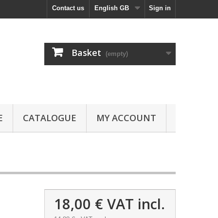
Contact us
English GB
Sign in
Basket
(empty)
E
CATALOGUE
MY ACCOUNT
18,00 €
VAT incl.