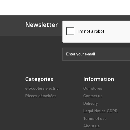
Newsletter
Categories
Information
e-Scooters electric
Our stores
Pièces détachées
Contact us
Delivery
Legal Notice GDPR
Terms of use
About us