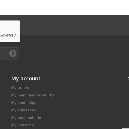
My account
My orders
My merchandise returns
My credit slips
My addresses
My personal info
My vouchers