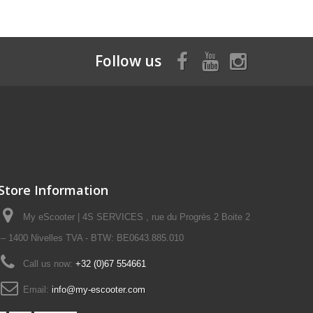
Follow us
Store Information
My eScooter | 4S SERVICES , rue du Progrès 2 Boite 2
– 1400 Nivelles TVA - BTW: BE0643.885.010
Call us now:
+32 (0)67 554661
Email:
info@my-escooter.com