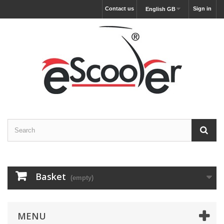
Contact us
Sign in
English GB
Basket
(empty)
MENU