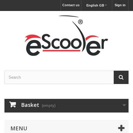
Contact us
Sign in
English GB
Basket
(empty)
MENU