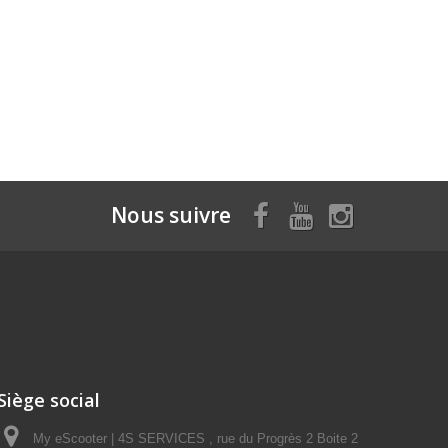
Nous suivre
Siège social
My eScooter | 4S SERVICES , rue du Progrès 2 Boite 2