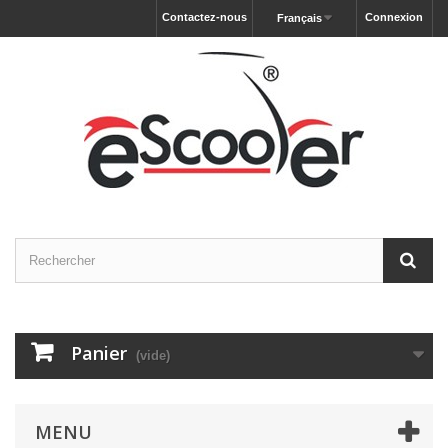
Contactez-nous
Connexion
Français
Panier
(vide)
MENU