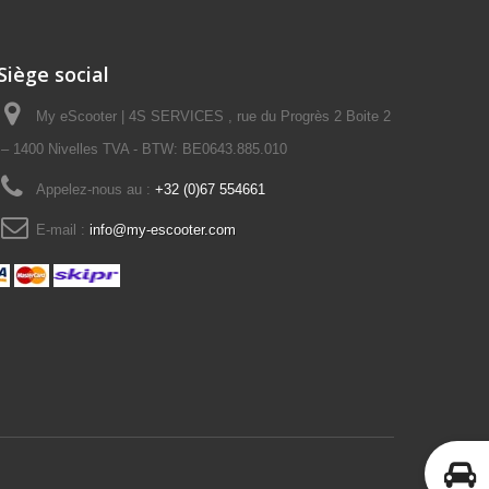
Siège social
My eScooter | 4S SERVICES , rue du Progrès 2 Boite 2
– 1400 Nivelles TVA - BTW: BE0643.885.010
Appelez-nous au :
+32 (0)67 554661
E-mail :
info@my-escooter.com