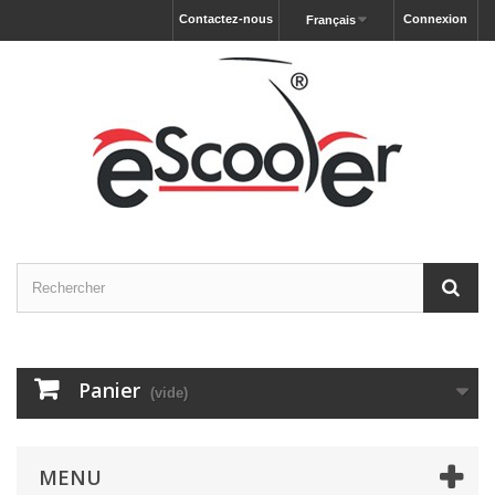
Contactez-nous
Connexion
Français
Panier
(vide)
MENU