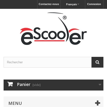
Contactez-nous
Connexion
Français
Panier
(vide)
MENU