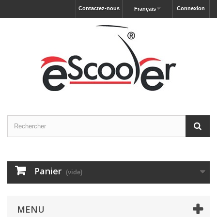
Contactez-nous
Connexion
Français
Panier
(vide)
MENU