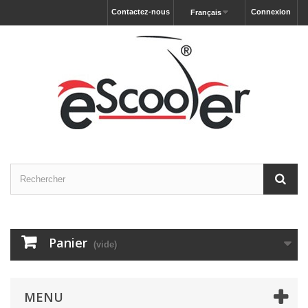
Contactez-nous
Connexion
Français
Panier
(vide)
MENU