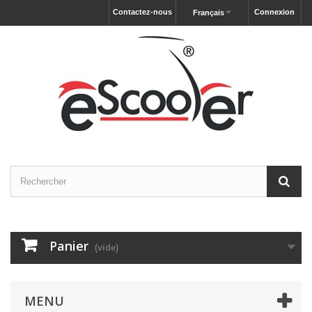
Contactez-nous
Connexion
Français
Panier
(vide)
MENU