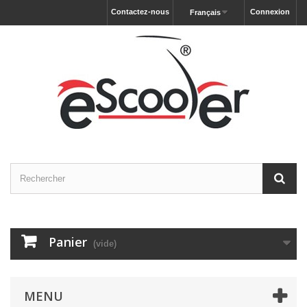
Contactez-nous
Connexion
Français
Panier
(vide)
MENU