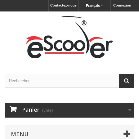
Contactez-nous
Connexion
Français
Panier
(vide)
MENU