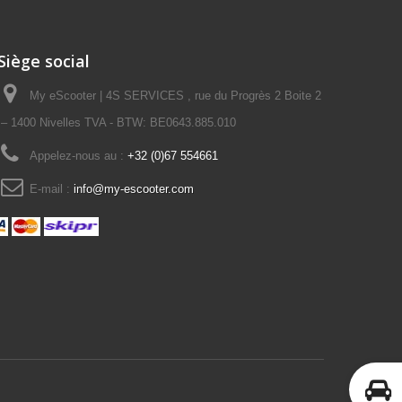
Siège social
My eScooter | 4S SERVICES , rue du Progrès 2 Boite 2
– 1400 Nivelles TVA - BTW: BE0643.885.010
Appelez-nous au :
+32 (0)67 554661
E-mail :
info@my-escooter.com