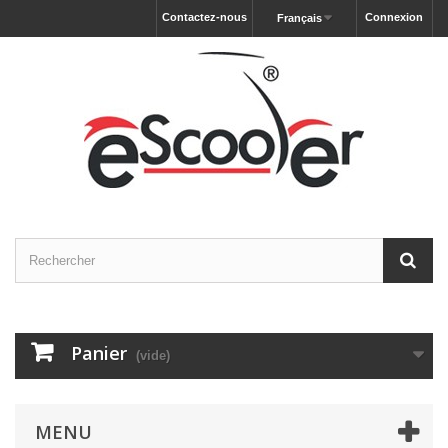
Contactez-nous
Connexion
Français
Panier
(vide)
MENU