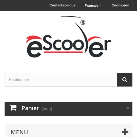
Contactez-nous
Connexion
Français
Panier
(vide)
MENU