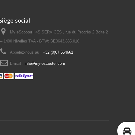
Siège social
My eScooter | 4S SERVICES , rue du Progrès 2 Boite 2
– 1400 Nivelles TVA - BTW: BE0643.885.010
Appelez-nous au :
+32 (0)67 554661
E-mail :
info@my-escooter.com