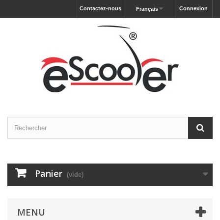
Contactez-nous
Connexion
Français
Panier
(vide)
MENU