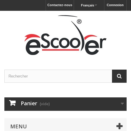
Contactez-nous
Connexion
Français
Panier
(vide)
MENU