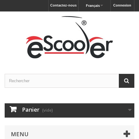
Contactez-nous
Connexion
Français
Panier
(vide)
MENU